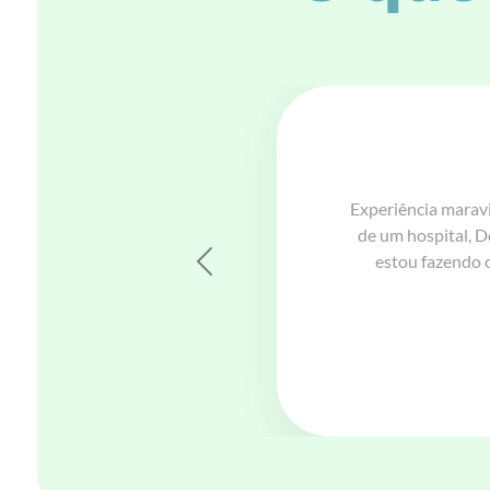
a espera
a, e já
 Doc.
Previous