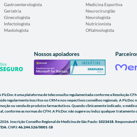
Gastroenterologista
Medicina Esportiva
Geriatria
Neurocirurgião
Ginecologista
Neurologista
Infectologista
Nutricionista
Mastologista
Oftalmologista
Nossos apoiadores
Parceiro
A PicDoc é uma plataforma de teleconsulta regulamentada conforme a Resolução CFM
aúde regularmente inscritos no CRM e nos respectivos conselhos regionais. A PicDoc 
romoção ou venda de produtos farmacêuticos. Quando clinicamente indicado, o médico
gital, conforme as normas do CFM. A PicDoc não sugere ou induz qualquer tratamento 
) 2026. Inscrição Conselho Regional de Medicina de São Paulo:
1023418
. Responsável
TDA
. CNPJ:
46.244.526/0001-18