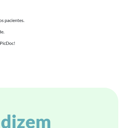
os pacientes.
de.
 PicDoc!
s dizem