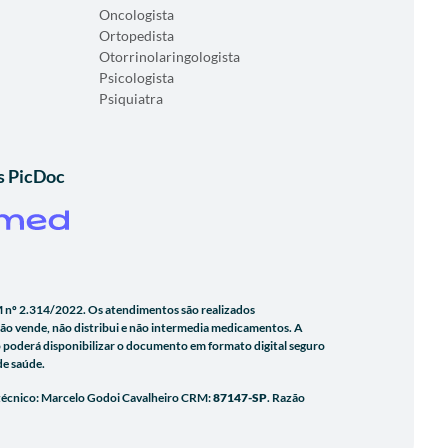
Oncologista
Ortopedista
Otorrinolaringologista
Psicologista
Psiquiatra
s PicDoc
 nº 2.314/2022. Os atendimentos são realizados
não vende, não distribui e não intermedia medicamentos. A
 poderá disponibilizar o documento em formato digital seguro
de saúde.
 técnico: Marcelo Godoi Cavalheiro CRM:
87147-SP
. Razão