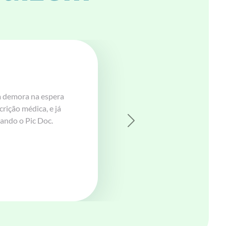
ompetente. A teleconsulta por vídeo foi
Gustavo e equipe PicDoc!
Next