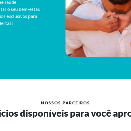
ue saúde:
tar o seu bem-estar.
ios exclusivos para
fertas!
NOSSOS PARCEIROS
cios disponíveis para você apr