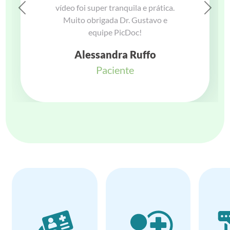
vídeo foi super tranquila e prática.
Previous
Next
Muito obrigada Dr. Gustavo e
equipe PicDoc!
Alessandra Ruffo
Paciente