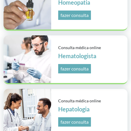
Homeopatia
fazer consulta
Consulta médica online
Hematologista
fazer consulta
Consulta médica online
Hepatologia
fazer consulta