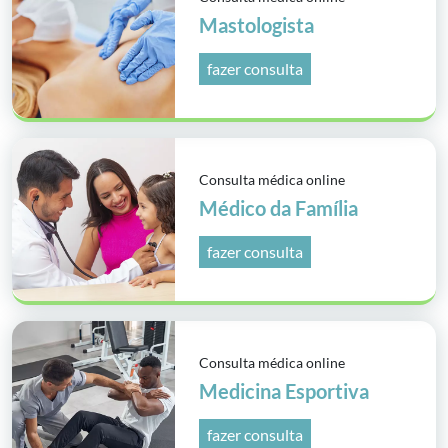
Mastologista
fazer consulta
Consulta médica online
Médico da Família
fazer consulta
Consulta médica online
Medicina Esportiva
fazer consulta