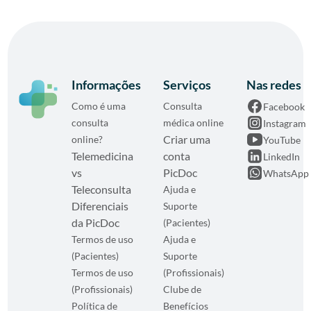
Informações
Serviços
Nas redes
Como é uma
Consulta
Facebook
consulta
médica online
Instagram
Criar uma
online?
YouTube
Telemedicina
conta
LinkedIn
vs
PicDoc
WhatsApp
Teleconsulta
Ajuda e
Diferenciais
Suporte
da PicDoc
(Pacientes)
Termos de uso
Ajuda e
(Pacientes)
Suporte
Termos de uso
(Profissionais)
(Profissionais)
Clube de
Política de
Benefícios