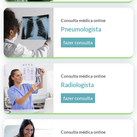
Consulta médica online
Pneumologista
fazer consulta
Consulta médica online
Radiologista
fazer consulta
Consulta médica online