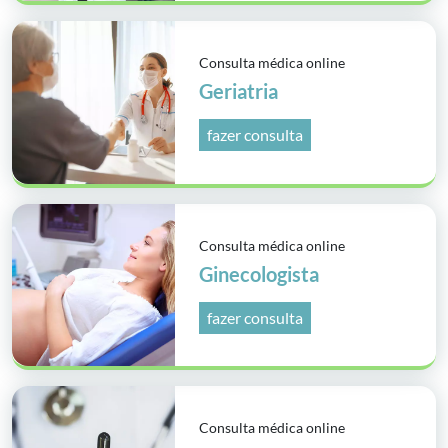
Consulta médica online
Geriatria
fazer consulta
Consulta médica online
Ginecologista
fazer consulta
Consulta médica online