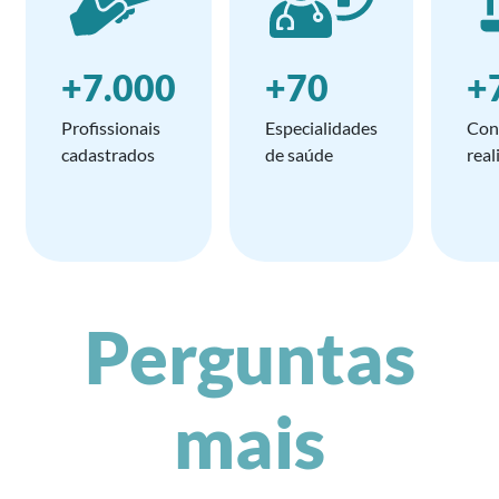
+7.000
+70
+
Profissionais
Especialidades
Con
cadastrados
de saúde
real
Perguntas
mais