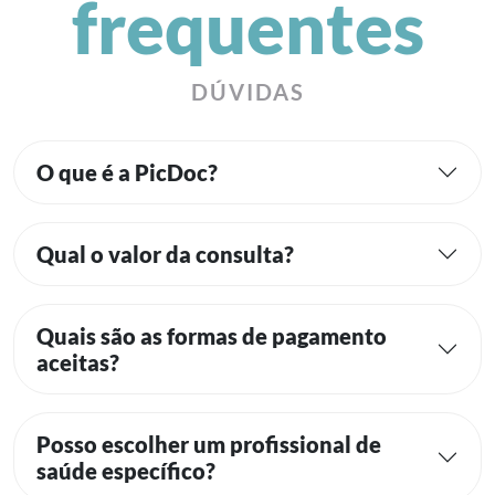
frequentes
DÚVIDAS
O que é a PicDoc?
Qual o valor da consulta?
Quais são as formas de pagamento
aceitas?
Posso escolher um profissional de
saúde específico?