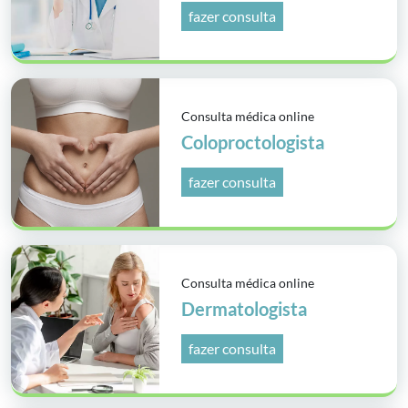
fazer consulta
Consulta médica online
Coloproctologista
fazer consulta
Consulta médica online
Dermatologista
fazer consulta