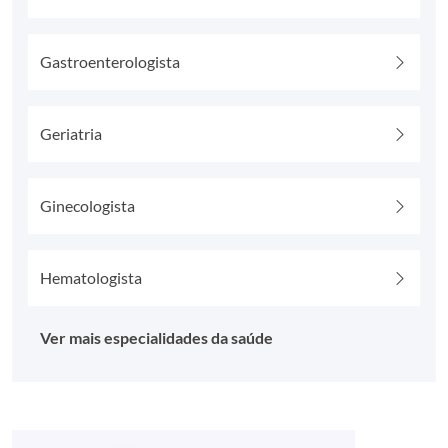
Gastroenterologista
Geriatria
Ginecologista
Hematologista
Ver mais especialidades da saúde