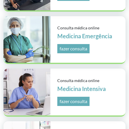
Consulta médica online
Medicina Emergência
fazer consulta
Consulta médica online
Medicina Intensiva
fazer consulta