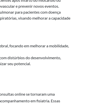
cientes após infarto do miocárdio ou
ovascular e prevenir novos eventos.
pulmonar para pacientes com doença
piratórias, visando melhorar a capacidade
rebral, focando em melhorar a mobilidade,
 com distúrbios do desenvolvimento,
zar seu potencial.
consultas online se tornaram uma
 acompanhamento em fisiatria. Essas