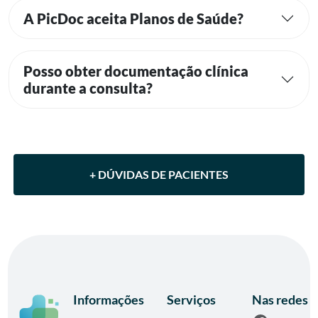
Posso obter documentação clínica
durante a consulta?
+ DÚVIDAS DE PACIENTES
Informações
Serviços
Nas redes
Como é uma
Consulta
Facebook
consulta
médica online
Instagram
Criar uma
online?
YouTube
Telemedicina
conta
LinkedIn