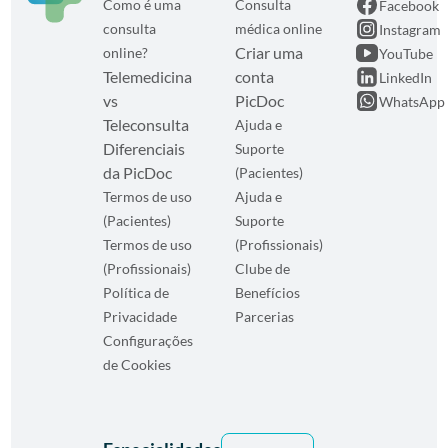
vs
PicDoc
WhatsApp
Teleconsulta
Ajuda e
Diferenciais
Suporte
da PicDoc
(Pacientes)
Termos de uso
Ajuda e
(Pacientes)
Suporte
Termos de uso
(Profissionais)
(Profissionais)
Clube de
Política de
Benefícios
Privacidade
Parcerias
Configurações
de Cookies
Especialidades
Ver todas
Angiologista
Gastroenterologista
Medicin
Cardiologista
Geriatria
Esporti
Clínico Geral
Ginecologista
Neuroci