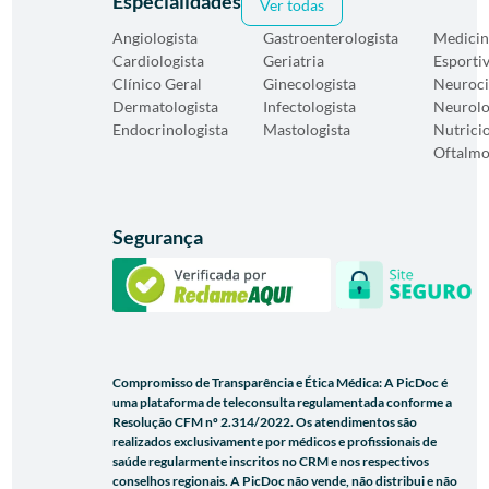
Dermatologista
Infectologista
Neurolo
Endocrinologista
Mastologista
Nutrici
Oftalmo
Segurança
Compromisso de Transparência e Ética Médica: A PicDoc é
uma plataforma de teleconsulta regulamentada conforme a
Resolução CFM nº 2.314/2022. Os atendimentos são
realizados exclusivamente por médicos e profissionais de
saúde regularmente inscritos no CRM e nos respectivos
conselhos regionais. A PicDoc não vende, não distribui e não
intermedia medicamentos. A empresa não realiza qualquer
tipo de oferta, promoção ou venda de produtos
farmacêuticos. Quando clinicamente indicado, o médico
poderá disponibilizar o documento em formato digital
seguro ou assinado eletronicamente via certificado digital,