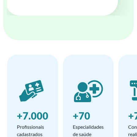
+7.000
+70
+
Profissionais
Especialidades
Con
cadastrados
de saúde
real