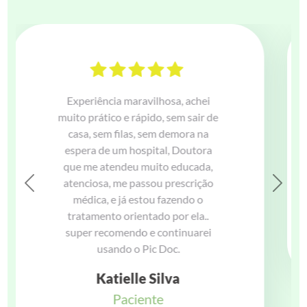
Fiz uma consulta com Dr. Gustavo,
médico muito atencioso e
competente. A teleconsulta por
vídeo foi super tranquila e prática.
Previous
Next
Muito obrigada Dr. Gustavo e
equipe PicDoc!
Alessandra Ruffo
Paciente