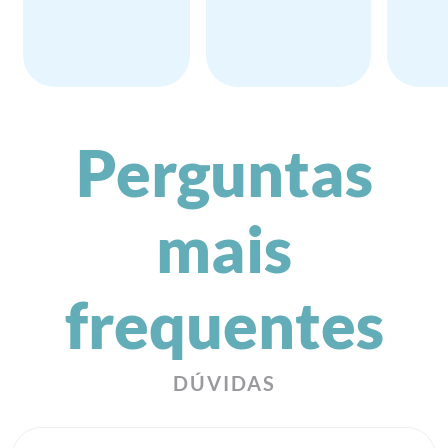
Perguntas
mais
frequentes
DÚVIDAS
O que é a PicDoc?
Qual o valor da consulta?